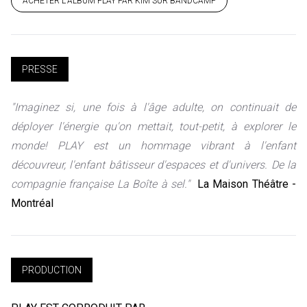
ACHETER L'ALBUM PLAY PAR KIM SUR BANDCAMP
PRESSE
"Imaginez si, une fois à l'âge adulte, on continuait de
déployer l'énergie qu'on mettait, tout-petit, à explorer le
monde! PLAY est un hommage vibrant à l'enfant
découvreur, l'enfant bâtisseur d'espaces et d'univers. De la
compagnie française La Boîte à sel."
La Maison Théâtre -
Montréal
PRODUCTION