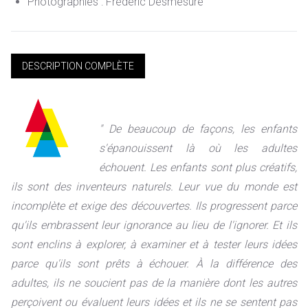
Photographies : Frédéric Desmesure
DESCRIPTION COMPLÈTE
" De beaucoup de façons, les enfants
s'épanouissent là où les adultes
échouent. Les enfants sont plus créatifs,
ils sont des inventeurs naturels. Leur vue du monde est
incomplète et exige des découvertes. Ils progressent parce
qu'ils embrassent leur ignorance au lieu de l'ignorer. Et ils
sont enclins à explorer, à examiner et à tester leurs idées
parce qu'ils sont prêts à échouer. À la différence des
adultes, ils ne soucient pas de la manière dont les autres
perçoivent ou évaluent leurs idées et ils ne se sentent pas