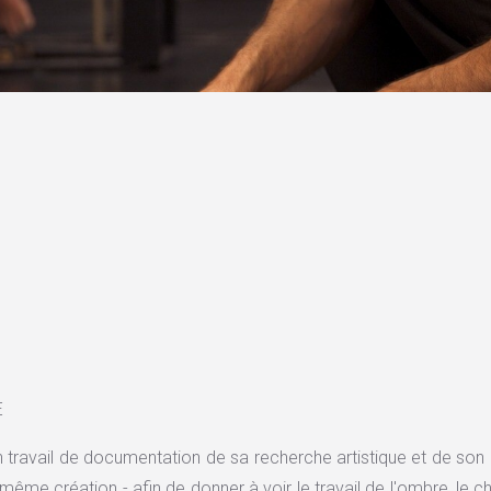
E
 travail de documentation de sa recherche artistique et de son 
même création - afin de donner à voir le travail de l'ombre, le ch