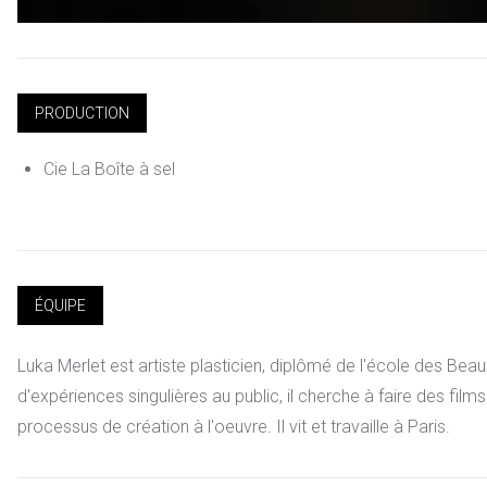
PRODUCTION
Cie La Boîte à sel
ÉQUIPE
Luka Merlet est artiste plasticien, diplômé de l'école des Bea
d'expériences singulières au public, il cherche à faire des fil
processus de création à l'oeuvre. Il vit et travaille à Paris.