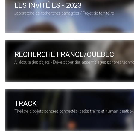
LES INVITÉ.ES - 2023
Laboratoire de recherches partagées / Projet de territoire
RECHERCHE FRANCE/QUEBEC
À l’écoute des objets - Développer des assemblages sonores technol
TRACK
Théâtre d'objets sonores connectés, petits trains et human beatbox 