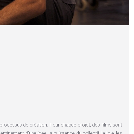
processus de création. Pour chaque projet, des films sont
eminement d'une idée, la puissance du collectif, la joie, les