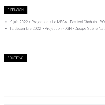
DIFFUSION
9 juin 2022 > Projection > La MECA - Festival Chahuts - 
12 décembre 2022 > Projection> DSN - Dieppe Scène Na
SOUTIENS