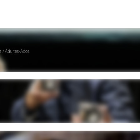
Théâtre, formes animées contemporaines, robotique et arts sonores / Adultes-Ados