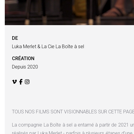
DE
Luka Merlet & La Cie La Boîte à sel
CRÉATION
Depuis 2020
TOUS NOS FILMS SONT VISIONNABLES SUR CETTE PAG
La compagnie La Boîte à sel a entamé à partir de 2021 un
réalisés par Luka Merlet - parfois à plusieurs étapes d'une 