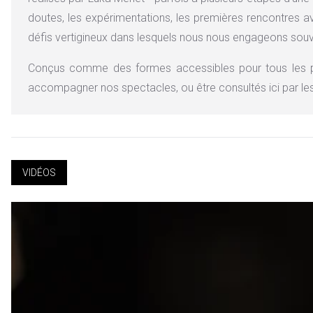
doutes, les expérimentations, les premières rencontres ave
défis vertigineux dans lesquels nous nous engageons sou
Conçus comme des formes accessibles pour tous les pub
accompagner nos spectacles, ou être consultés ici par les 
VIDÉOS