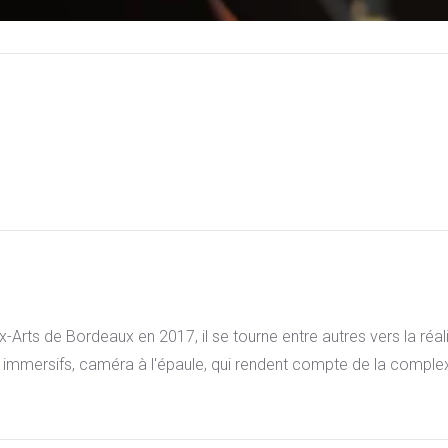
ux-Arts de Bordeaux en 2017, il se tourne entre autres vers la réa
ms immersifs, caméra à l'épaule, qui rendent compte de la complexi