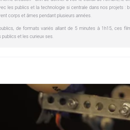
c les publics et la technologie si centrale dans nos projets : br
vent corps et âmes pendant plusieurs années.
lics, de formats variés allant de 5 minutes à 1h15, ces film
publics et les curieux·ses.