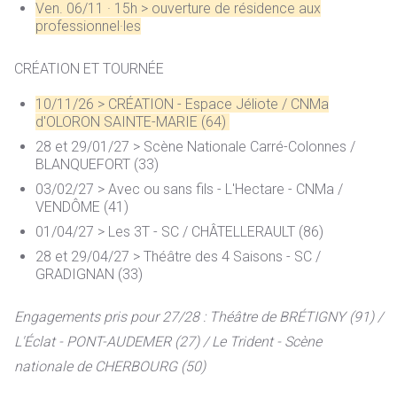
Ven. 06/11 · 15h > ouverture de résidence aux
professionnel·les
CRÉATION ET TOURNÉE
10/11/26 > CRÉATION - Espace Jéliote / CNMa
d'OLORON SAINTE-MARIE (64)
28 et 29/01/27 > Scène Nationale Carré-Colonnes /
BLANQUEFORT (33)
03/02/27 > Avec ou sans fils - L'Hectare - CNMa /
VENDÔME (41)
01/04/27 > Les 3T - SC / CHÂTELLERAULT (86)
28 et 29/04/27 > Théâtre des 4 Saisons - SC /
GRADIGNAN (33)
Engagements pris pour 27/28 : Théâtre de BRÉTIGNY (91) /
L'Éclat - PONT-AUDEMER (27) / Le Trident - Scène
nationale de CHERBOURG (50)