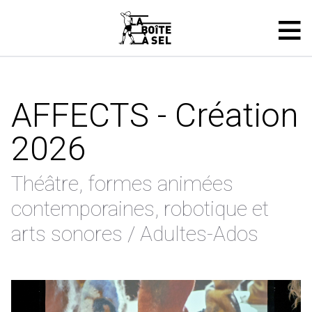
AFFECTS - Création
2026
Théâtre, formes animées
contemporaines, robotique et
arts sonores / Adultes-Ados