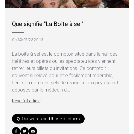
Que signifie "La Boîte à sel"
On 30/07/23 20:15
La boîte à sel est le comptoir situé dans le hall des
théâtres et opéras où les spectateu·ices viennent
retirer leurs billets ou invitations. Ce comptoir,
souvent surélevé pour être facilement repérable,
tient son nom des sels de réanimation qui y étaient
déposés par le médecin d...
Read full article
Our words and those of others