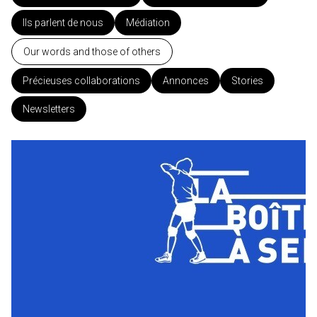
Ils parlent de nous
Médiation
Our words and those of others
Précieuses collaborations
Annonces
Stories
Newsletters