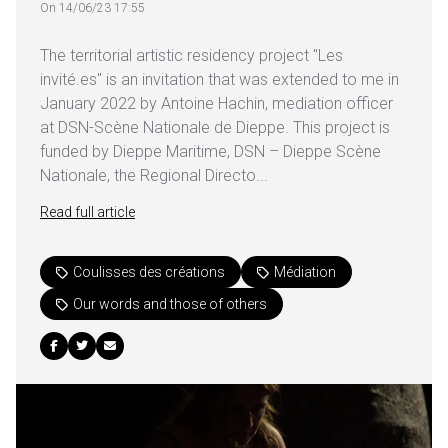
On 14/06/23 17:55
The territorial artistic residency project "Les
invité.es" is an invitation that was extended to me in
January 2022 by Antoine Hachin, mediation officer
at DSN-Scène Nationale de Dieppe. This project is
funded by Dieppe Maritime, DSN – Dieppe Scène
Nationale, the Regional Directo...
Read full article
Coulisses des créations
Médiation
Our words and those of others