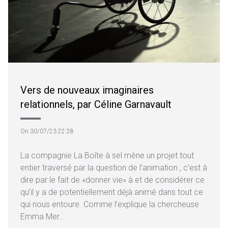
Vers de nouveaux imaginaires
relationnels, par Céline Garnavault
On 30/07/23 22:28
La compagnie La Boîte à sel mène un projet tout
entier traversé par la question de l’animation , c’est à
dire par le fait de «donner vie» à et de considérer ce
qu’il y a de potentiellement déjà animé dans tout ce
qui nous entoure. Comme l’explique la chercheuse
Emma Mer...