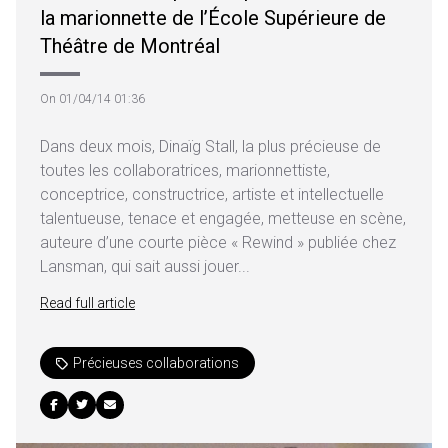
la marionnette de l’École Supérieure de
Théâtre de Montréal
On 01/04/14 01:36
Dans deux mois, Dinaïg Stall, la plus précieuse de
toutes les collaboratrices, marionnettiste,
conceptrice, constructrice, artiste et intellectuelle
talentueuse, tenace et engagée, metteuse en scène,
auteure d’une courte pièce « Rewind » publiée chez
Lansman, qui sait aussi jouer...
Read full article
Précieuses collaborations