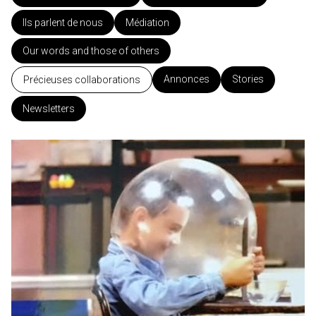
Ils parlent de nous
Médiation
Our words and those of others
Annonces
Stories
Précieuses collaborations
Newsletters