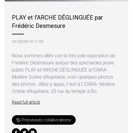
PLAY et l’ARCHE DÉGLINGUÉE par
Frédéric Desmesure
On 03/04/14 11:03
Nous sommes allés voir la très jolie exposition de
Frédéric Desmesure autour des spectacles jeune
public PLAY et l’ARCHE DÉGLINGUÉE à l’OARA-
Molière Scène d’Aquitaine, voici quelques photos
des photos…Allez-y aussi, c’est à L’OARA- Molière
Scène d’Aquitaine, 33 rue du temple à Bo...
Read full article
Précieuses collaborations