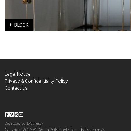
Learn More
BLOCK
BLOCK
Connected sound object theater / All audiences from 3 years
Legal Notice
Privacy & Confidentiality Policy
Contact Us
Learn More
Developed by ID Synergy
Copyright 2026 © Cie. La Boîte à sel • Tous droits réservés.