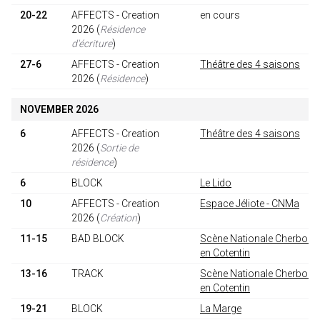
20-22
AFFECTS - Creation
en cours
2026
(
Résidence
d'écriture
)
27-6
AFFECTS - Creation
Théâtre des 4 saisons
2026
(
Résidence
)
NOVEMBER 2026
6
AFFECTS - Creation
Théâtre des 4 saisons
2026
(
Sortie de
résidence
)
6
BLOCK
Le Lido
10
AFFECTS - Creation
Espace Jéliote - CNMa
2026
(
Création
)
11-15
BAD BLOCK
Scène Nationale Cherbour
en Cotentin
13-16
TRACK
Scène Nationale Cherbour
en Cotentin
19-21
BLOCK
La Marge