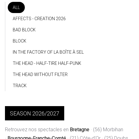
ALL
AFFECTS - CREATION 2026
BAD BLOCK
BLOCK
IN THE FACTORY OF LA BOÎTE À SEL
THE HEAD - HALF-TIRE HALF-PUNK
THE HEAD WITHOUT FILTER
TRACK
SEASON 2026/2027
Retrouvez nos spectacles en
Bretagne
·
(56) Morbihan
·
Bourgogne-Franche-Comté
·
(21)
Côte-d'Or · (25) Doubs