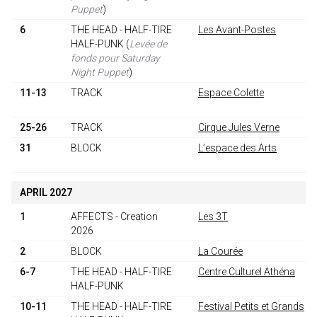
Puppet
)
6
THE HEAD - HALF-TIRE
Les Avant-Postes
HALF-PUNK
(
Levée de
fonds pour Saturday
Night Puppet
)
11-13
TRACK
Espace Colette
25-26
TRACK
Cirque Jules Verne
31
BLOCK
L’espace des Arts
APRIL 2027
1
AFFECTS - Creation
Les 3T
2026
2
BLOCK
La Courée
6-7
THE HEAD - HALF-TIRE
Centre Culturel Athéna
HALF-PUNK
10-11
THE HEAD - HALF-TIRE
Festival Petits et Grands