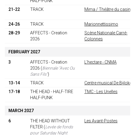
HALF-PUNK
21-22
TRACK
Mima / Théâtre du casino
24-26
TRACK
Marionnettissimo
28-29
AFFECTS - Creation
Scène Nationale Carré-
2026
Colonnes
FEBRUARY 2027
3
AFFECTS - Creation
L'hectare - CNMA
2026
(
Biennale "Avec Ou
Sans Fils"
)
13-14
TRACK
Centre musical De Bijloke
17-18
THE HEAD - HALF-TIRE
TMC - Les Unelles
HALF-PUNK
MARCH 2027
6
THE HEAD WITHOUT
Les Avant-Postes
FILTER
(
Levée de fonds
pour Saturday Night