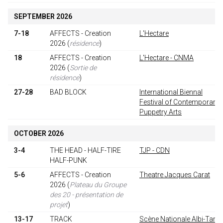
SEPTEMBER 2026
7-18
AFFECTS - Creation
L'Hectare
2026
(
résidence
)
18
AFFECTS - Creation
L'Hectare - CNMA
2026
(
Sortie de
résidence
)
27-28
BAD BLOCK
International Biennal
Festival of Contemporary
Puppetry Arts
OCTOBER 2026
3-4
THE HEAD - HALF-TIRE
TJP - CDN
HALF-PUNK
5-6
AFFECTS - Creation
Theatre Jacques Carat
2026
(
Plateau du Groupe
des 20 - présentation de
projet
)
13-17
TRACK
Scène Nationale Albi-Tarn