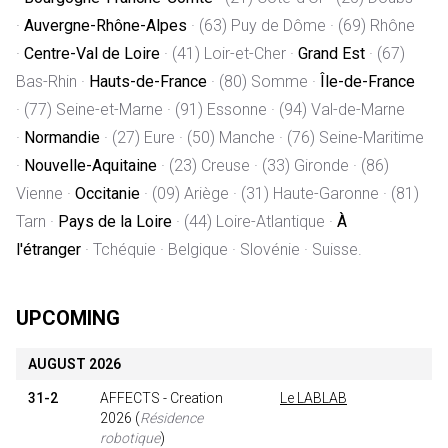
·
Auvergne-Rhône-Alpes
·
(63) Puy de Dôme
·
(69) Rhône
·
C
entre-Val de Loire
·
(41) Loir-et-Cher
·
Grand Est
·
(67)
Bas-Rhin
·
H
auts-de-France
·
(80) Somme
·
Île-de-France
·
(77) Seine-et-Marne · (91) Essonne · (94) Val-de-Marne
·
Normandie
·
(27) Eure · (50) Manche · (76) Seine-Maritime
·
Nouvelle-Aquitaine
·
(23) Creuse · (33) Gironde · (86)
Vienne
·
Occitanie
·
(09) Ariège · (31) Haute-Garonne · (81)
Tarn
·
Pays de la Loire
·
(44) Loire-Atlantique
·
À
l'étranger
·
Tchéquie
·
Belgique · Slovénie · Suisse.
UPCOMING
AUGUST 2026
31-2
AFFECTS - Creation
Le LABLAB
2026
(
Résidence
robotique
)