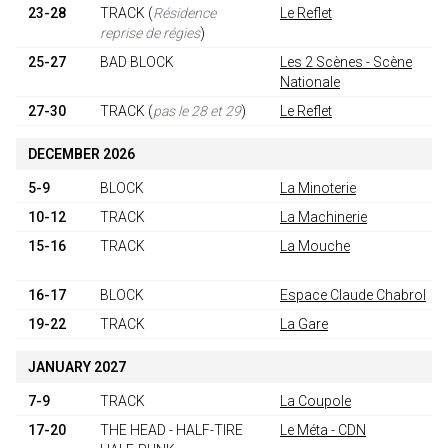
23-28
TRACK
(
Résidence
Le Reflet
reprise de régies
)
25-27
BAD BLOCK
Les 2 Scènes - Scène
Nationale
27-30
TRACK
(
pas le 28 et 29
)
Le Reflet
DECEMBER 2026
5-9
BLOCK
La Minoterie
10-12
TRACK
La Machinerie
15-16
TRACK
La Mouche
16-17
BLOCK
Espace Claude Chabrol
19-22
TRACK
La Gare
JANUARY 2027
7-9
TRACK
La Coupole
17-20
THE HEAD - HALF-TIRE
Le Méta - CDN