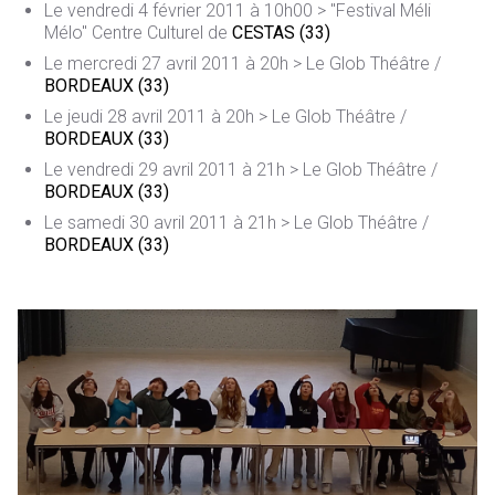
Le vendredi 4 février 2011 à 10h00 > "Festival Méli
Mélo" Centre Culturel de
CESTAS (33)
Le mercredi 27 avril 2011 à 20h > Le Glob Théâtre /
BORD
EAUX
(33)
Le jeudi 28 avril 2011 à 20h > Le Glob Théâtre /
BORDEAUX
(33)
Le vendredi 29 avril 2011 à 21h > Le Glob Théâtre /
BORDEAUX
(33)
Le samedi 30 avril 2011 à 21h > Le Glob Théâtre /
B
ORDEAUX (33)