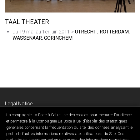
TAAL THEATER
Du 19 mai au 1er juin 2011 >
UTRECHT , ROTTERDAM,
WASSENAAR, GORINCHEM
Legal Notice
Privacy & Confidentiality Policy
La compagnie La Boite à Sel utilise des cookies pour mesurer l’audience
Contact Us
et permettre à la Compagnie La Boite à Sel d'établir des statistiques
générales concernant la fréquentation du site, des données analysant le
profil et d’autres informations relatives aux utilisateurs du Site. Ces
statistiques ne comportent en aucun cas des informations permettant