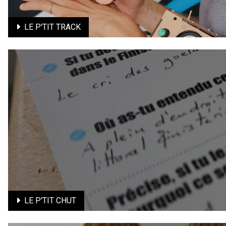
LE P'TIT TRACK
LE P'TIT TRACK
Initiation-perfomance au Human Beatbox autour du spectac
En savoir plus
LE P'TIT CHUT