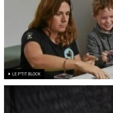
LE P'TIT CHUT
Projet de médiation autour du Grand Chut. / Tout public dès
En savoir plus
LE P'TIT BLOCK
Le P'TIT BLOCK
Projet de médiation autour du spectacle BLOCK