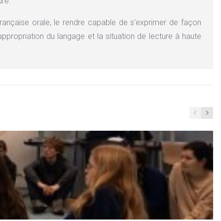
ure.
rançaise orale, le rendre capable de s'exprimer de façon
appropriation du langage et la situation de lecture à haute