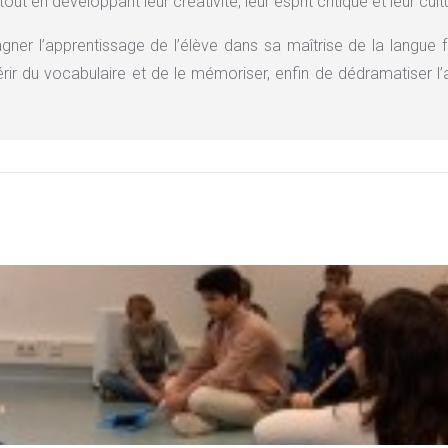
out en développant leur créativité, leur esprit critique et leur cult
er l’apprentissage de l’élève dans sa maîtrise de la langue f
érir du vocabulaire et de le mémoriser, enfin de dédramatiser l’