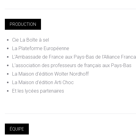
PRODUCTION
Cie La Boîte à sel
La Plateforme Européenne
L’Ambassade de France aux Pays-Bas de l'Alliance Franca
L'association des professeurs de français aux Pays-Bas
La Maison d'édition Wolter Nordhoff
La Maison d'édition Arti Choc
Et les lycées partenaires
ÉQUIPE