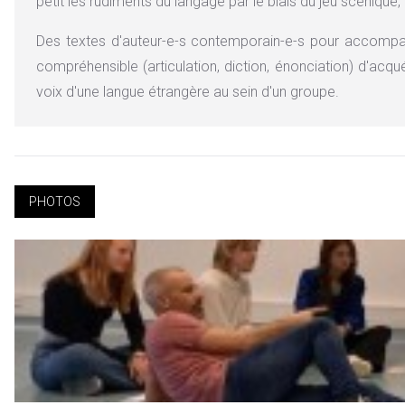
petit les rudiments du langage par le biais du jeu scénique, t
Des textes d'auteur-e-s contemporain-e-s pour accompagn
compréhensible (articulation, diction, énonciation) d'acqu
voix d'une langue étrangère au sein d'un groupe.
PHOTOS