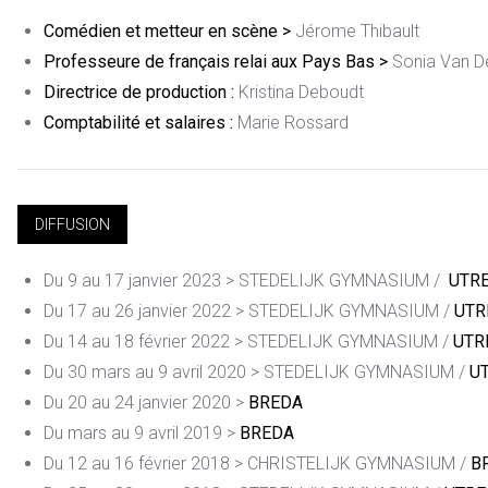
Comédien et metteur en scène >
Jérome Thibault
Professeure de français relai aux Pays Bas >
Sonia Van D
Directrice de production :
Kristina Deboudt
Comptabilité et salaires
:
Marie Rossard
DIFFUSION
Du 9 au 17 janvier 2023 > STEDELIJK GYMNASIUM /
UTR
Du 17 au 26 janvier 2022 > STEDELIJK GYMNASIUM /
UTR
Du 14 au 18 février 2022 > STEDELIJK GYMNASIUM /
UTR
Du 30 mars au 9 avril 2020 > STEDELIJK GYMNASIUM /
UT
Du 20 au 24 janvier 2020 >
BREDA
Du mars au 9 avril 2019 >
BREDA
Du 12 au 16 février 2018 > CHRISTELIJK GYMNASIUM /
B