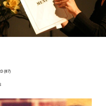
D (87)
S