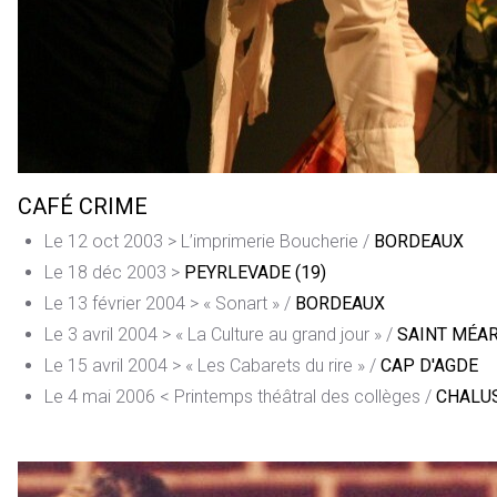
CAFÉ CRIME
Le 12 oct 2003 > L’imprimerie Boucherie /
BORDEAUX
Le 18 déc 2003 >
PEYRLEVADE (19)
Le 13 février 2004 > « Sonart » /
BORDEAUX
Le 3 avril 2004 > « La Culture au grand jour » /
SAINT MÉAR
Le 15 avril 2004 > « Les Cabarets du rire » /
CAP D'AGDE
Le 4 mai 2006 < Printemps théâtral des collèges /
CHALU