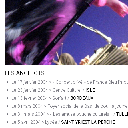
LES ANGELOTS
Le 17 janvier 2004 > « Concert privé » de France Bleu limou
Le 23 janvier 2004 > Centre Culturel /
ISLE
Le 13 février 2004 > Son’art /
BORDEAUX
Le 8 mars 2004 > Foyer social de la Bastide pour la jour
Le 31 mars 2004 > « Les amuse bouche culturels » /
TULL
Le 5 avril 2004 > Lycée /
SAINT YRIEST LA PERCHE