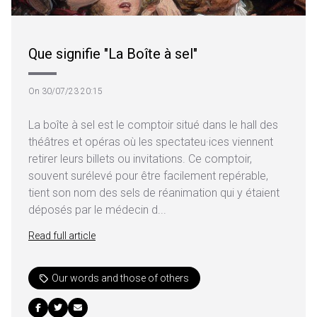
Que signifie "La Boîte à sel"
On 30/07/23 20:15
La boîte à sel est le comptoir situé dans le hall des
théâtres et opéras où les spectateu·ices viennent
retirer leurs billets ou invitations. Ce comptoir,
souvent surélevé pour être facilement repérable,
tient son nom des sels de réanimation qui y étaient
déposés par le médecin d...
Read full article
Our words and those of others