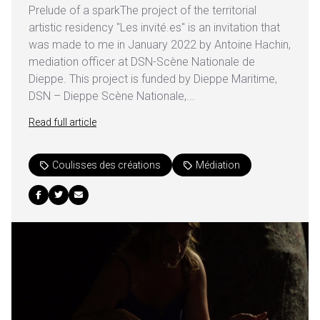
Prelude of a sparkThe project of the territorial
artistic residency "Les invité.es" is an invitation that
was made to me in January 2022 by Antoine Hachin,
mediation officer at DSN-Scène Nationale de
Dieppe. This project is funded by Dieppe Maritime,
DSN – Dieppe Scène Nationale,...
Read full article
Coulisses des créations
Médiation