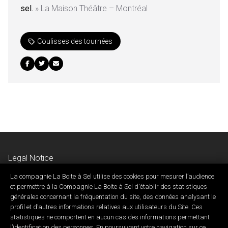
sel.
» La Maison Théâtre – Montréal
Coulisses des tournées
Legal Notice
Privacy & Confidentiality Policy
La compagnie La Boite à Sel utilise des cookies pour mesurer l’audience
Contact Us
et permettre à la Compagnie La Boite à Sel d'établir des statistiques
générales concernant la fréquentation du site, des données analysant le
profil et d’autres informations relatives aux utilisateurs du Site. Ces
statistiques ne comportent en aucun cas des informations permettant
l’identification des personnes. En poursuivant votre navigation sur ce