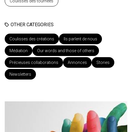
Coulisses des tournées
OTHER CATEGORIES
Coulisses des créations
Ils parlent de nous
Médiation
Our words and those of others
Précieuses collaborations
Annonces
Stories
Newsletters