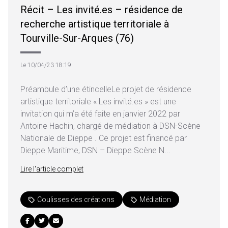
Récit – Les invité.es – résidence de
recherche artistique territoriale à
Tourville-Sur-Arques (76)
Le 10/04/23 18:19
Préambule d’une étincelleLe projet de résidence
artistique territoriale « Les invité.es » est une
invitation qui m’a été faite en janvier 2022 par
Antoine Hachin, chargé de médiation à DSN-Scène
Nationale de Dieppe . Ce projet est financé par
Dieppe Maritime, DSN – Dieppe Scène N...
Lire l'article complet
Coulisses des créations
Médiation