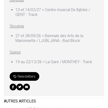
Belgique
13 et 14/02/27 > Centre musical De Bijloke /
GENT - Track
Slovénie
27 et 28/09/26 > Biennale des Arts de la
Marionnette / LJUBLJANA - Bad Block
Suisse
19 au 22/12/26 > La Gare / MONTHEY - Track
Newsletters
AUTRES ARTICLES