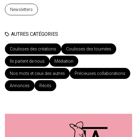
Newsletters
AUTRES CATÉGORIES
Coulisses des créations
Coulisses des tournées
Ils parlent de nous
Médiation
Nos mots et ceux des autres
Précieuses collaborations
Annonces
Récits