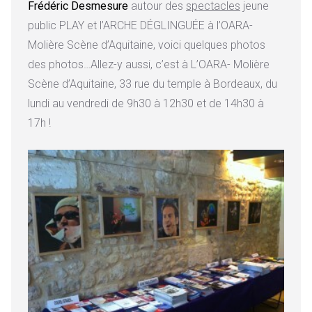
Frédéric Desmesure
autour des
spectacles
jeune
public PLAY et l’ARCHE DÉGLINGUÉE à l’OARA-
Molière Scène d’Aquitaine, voici quelques photos
des photos…Allez-y aussi, c’est à L’OARA- Molière
Scène d’Aquitaine, 33 rue du temple à Bordeaux, du
lundi au vendredi de 9h30 à 12h30 et de 14h30 à
17h !