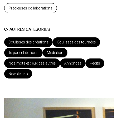
Précieuses collaborations
AUTRES CATÉGORIES
Coulisses des créations
Coulisses des tournées
Ils parlent de nous
Médiation
Nos mots et ceux des autres
Annonces
Récits
Newsletters