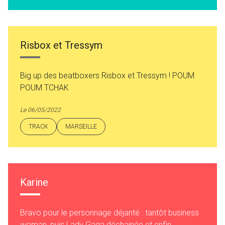
Risbox et Tressym
Big up des beatboxers Risbox et Tressym ! POUM
POUM TCHAK
Le 06/05/2022
TRACK
MARSEILLE
Karine
Bravo pour le personnage déjanté : tantôt business
woman, puis Lady Gaga déchainée et enfin