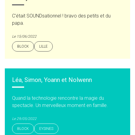
C’était SOUNDsationnel ! bravo des petits et du
papa.
Le 15/06/2022
BLOCK
LILLE
Léa, Simon, Yoann et Nolwenn
Quand la technologie rencontre la magie du
spectacle. Un merveilleux moment en famille.
Le 29/05/2022
BLOCK
EYSINES