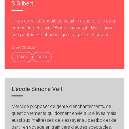
S Gilbert
Un an qu’on l’attendait, ça valait le coup et puis ça a
permis de découvrir "Block" l’an passé. Merci pour
ce spectacle tout public qui ravit petits et grands.
Le 09/03/2023
TRACK
PARIS
L’école Simone Veil
Merci de proposer ce genre d’enchantements, de
questionnements qui donnent envie aux élèves mais
aussi aux maitresses de s’essayer au beatbox et de
partir en voyage en train vers d’autres spectacles.