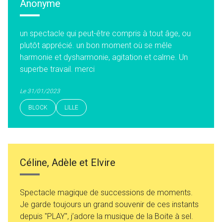
Anonyme
un spectacle qui peut-être compris à tout âge, ou
plutôt apprécié. un bon moment où se mêle
harmonie et dysharmonie, agitation et calme. Un
superbe travail. merci
Le 31/01/2023
BLOCK
LILLE
Céline, Adèle et Elvire
Spectacle magique de successions de moments.
Je garde toujours un grand souvenir de ces instants
depuis "PLAY", j’adore la musique de la Boite à sel.