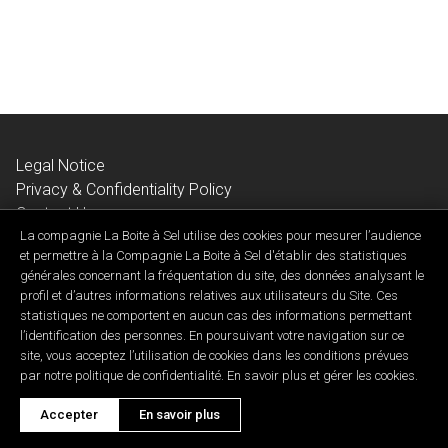
Legal Notice
Privacy & Confidentiality Policy
Contact Us
La compagnie La Boite à Sel utilise des cookies pour mesurer l’audience
et permettre à la Compagnie La Boite à Sel d'établir des statistiques
générales concernant la fréquentation du site, des données analysant le
profil et d’autres informations relatives aux utilisateurs du Site. Ces
statistiques ne comportent en aucun cas des informations permettant
Developed by ID Synergy
l’identification des personnes. En poursuivant votre navigation sur ce
Copyright 2026 © Cie. La Boîte à sel • Tous droits réservés.
site, vous acceptez l’utilisation de cookies dans les conditions prévues
par notre politique de confidentialité. En savoir plus et gérer les cookies.
Accepter
En savoir plus