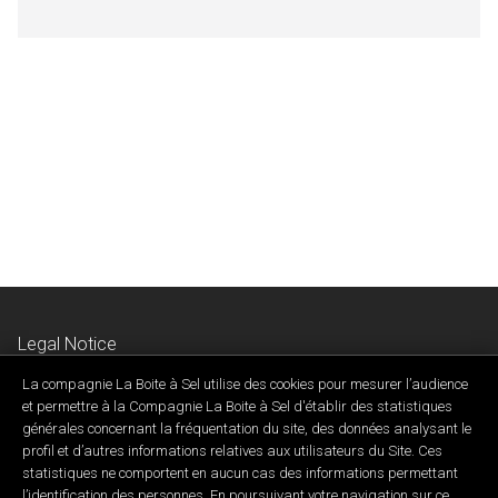
Legal Notice
Privacy & Confidentiality Policy
La compagnie La Boite à Sel utilise des cookies pour mesurer l’audience
Contact Us
et permettre à la Compagnie La Boite à Sel d'établir des statistiques
générales concernant la fréquentation du site, des données analysant le
profil et d’autres informations relatives aux utilisateurs du Site. Ces
statistiques ne comportent en aucun cas des informations permettant
l’identification des personnes. En poursuivant votre navigation sur ce